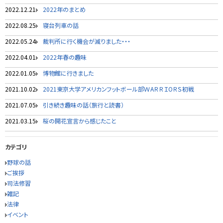
2022.12.21
2022年のまとめ
2022.08.25
寝台列車の話
2022.05.24
裁判所に行く機会が減りました・・・
2022.04.01
2022年春の趣味
2022.01.05
博物館に行きました
2021.10.02
2021東京大学アメリカンフットボール部ＷAＲＲＩOＲＳ初戦
2021.07.05
引き続き趣味の話（旅行と読書）
2021.03.15
桜の開花宣言から感じたこと
カテゴリ
野球の話
ご挨拶
司法修習
雑記
法律
イベント