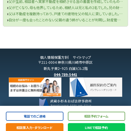
父が生前、相談者へ実家不動産を相続させる旨の書面を作成していたものの、当該書面が遺言書の要件を満たしていなかった件
父が亡くなり、母も他界しているため、相続人は兄と私の2名でした。兄の財産目録を信じて遺産分割協議を行い、半分の金銭を受け取りました。兄が相続税申告も済ませてくれたため、手続きは終了したと思っていました。しかし、先月税務署から、父の口座から兄が1000万円を自分の口座に移していたと判明し、その金額を相続財産に加え、修正申告と追加の相続税を支払うよう求められました。取り分を主張できるのか、また追加の相続税を支払う必要があるのでしょうか？
父は不動産を複数持っており、戸建ての建物を父の知人に貸していました。役所から連絡があり、どうやら半年ほど前に賃借人が亡くなっており、現在、空き家になってしまっているということでした。まずは、賃借人の相続人に連絡をするよう言われましたが、役所は相続人の連絡先を教えてくれませんでした。私は賃借人の方と一度もお会いしたことがなく、相続人ももちろん把握していません。どうすればよいですか？
自分が一度も会ったことのない父親の違う姉がいることが判明し、財産管理能力もないことが分かったのですが、どうしたらよいですか？
個人情報保護方針
サイトマップ
〒211-0004 神奈川県川崎市中原区
新丸子東2−925 白誠ビル2階
044-789-5441
電話でのご連絡
相談予約フォーム
相談票入力・ダウンロード
LINEで相談予約