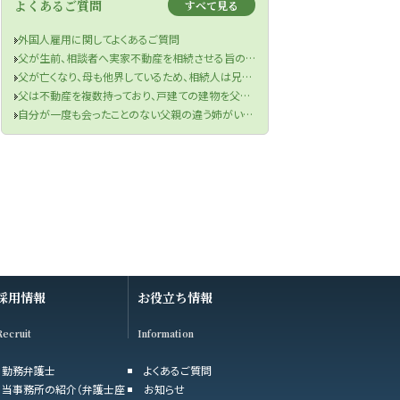
よくあるご質問
すべて見る
外国人雇用に関してよくあるご質問
父が生前、相談者へ実家不動産を相続させる旨の書面を作成していたものの、当該書面が遺言書の要件を満たしていなかった件
父が亡くなり、母も他界しているため、相続人は兄と私の2名でした。兄の財産目録を信じて遺産分割協議を行い、半分の金銭を受け取りました。兄が相続税申告も済ませてくれたため、手続きは終了したと思っていました。しかし、先月税務署から、父の口座から兄が1000万円を自分の口座に移していたと判明し、その金額を相続財産に加え、修正申告と追加の相続税を支払うよう求められました。取り分を主張できるのか、また追加の相続税を支払う必要があるのでしょうか？
父は不動産を複数持っており、戸建ての建物を父の知人に貸していました。役所から連絡があり、どうやら半年ほど前に賃借人が亡くなっており、現在、空き家になってしまっているということでした。まずは、賃借人の相続人に連絡をするよう言われましたが、役所は相続人の連絡先を教えてくれませんでした。私は賃借人の方と一度もお会いしたことがなく、相続人ももちろん把握していません。どうすればよいですか？
自分が一度も会ったことのない父親の違う姉がいることが判明し、財産管理能力もないことが分かったのですが、どうしたらよいですか？
採用情報
お役立ち情報
Recruit
Information
勤務弁護士
よくあるご質問
当事務所の紹介（弁護士座
お知らせ