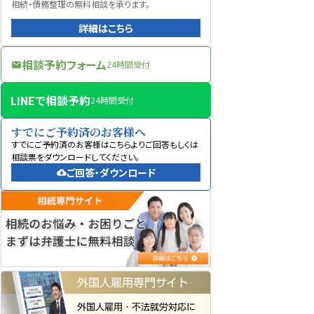
相続・債務整理の無料相談を承ります。
詳細はこちら
相談予約フォーム
24時間受付
mail
LINEで相談予約
24時間受付
すでにご予約済のお客様へ
すでにご予約済のお客様はこちらよりご回答もしくは
相談票をダウンロードしてください。
ご回答・ダウンロード
cloud_download