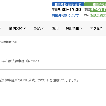
相談時間(開始・受付)
相談予約
9:30~17:30
044-78
平日
電話
時間外相談について
Web
相談予約フ
顧問契約
Q&A
費用
採用情報
アクセス
d_more
expand_more
expand_more
expand_more
での法律相談予約
杉あおば法律事務所について
法律事務所のLINE公式アカウントを開設いたしました。