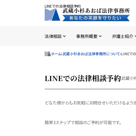
LINEでの法律相談予約
法律相談
事務所概要
弁護士紹介
expand_more
expand_more
expan
ホーム
武蔵小杉あおば法律事務所について
LINE
LINEでの法律相談予約
武蔵小
どなた様からもお気軽にお問合せいただけるよう当
簡単3ステップで相談のご予約が可能です。