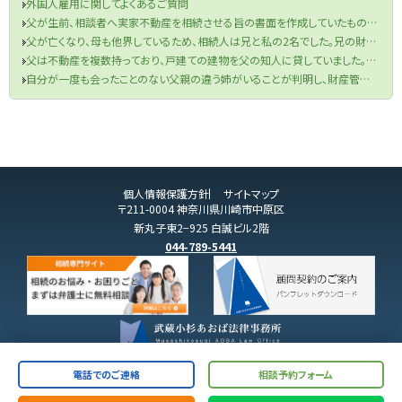
外国人雇用に関してよくあるご質問
父が生前、相談者へ実家不動産を相続させる旨の書面を作成していたものの、当該書面が遺言書の要件を満たしていなかった件
父が亡くなり、母も他界しているため、相続人は兄と私の2名でした。兄の財産目録を信じて遺産分割協議を行い、半分の金銭を受け取りました。兄が相続税申告も済ませてくれたため、手続きは終了したと思っていました。しかし、先月税務署から、父の口座から兄が1000万円を自分の口座に移していたと判明し、その金額を相続財産に加え、修正申告と追加の相続税を支払うよう求められました。取り分を主張できるのか、また追加の相続税を支払う必要があるのでしょうか？
父は不動産を複数持っており、戸建ての建物を父の知人に貸していました。役所から連絡があり、どうやら半年ほど前に賃借人が亡くなっており、現在、空き家になってしまっているということでした。まずは、賃借人の相続人に連絡をするよう言われましたが、役所は相続人の連絡先を教えてくれませんでした。私は賃借人の方と一度もお会いしたことがなく、相続人ももちろん把握していません。どうすればよいですか？
自分が一度も会ったことのない父親の違う姉がいることが判明し、財産管理能力もないことが分かったのですが、どうしたらよいですか？
個人情報保護方針
サイトマップ
〒211-0004 神奈川県川崎市中原区
新丸子東2−925 白誠ビル2階
044-789-5441
電話でのご連絡
相談予約フォーム