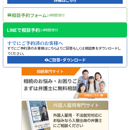
相談予約フォーム
24時間受付
mail
LINEで相談予約
24時間受付
すでにご予約済のお客様へ
すでにご予約済のお客様はこちらよりご回答もしくは相談票をダウンロードし
てください。
ご回答・ダウンロード
cloud_download