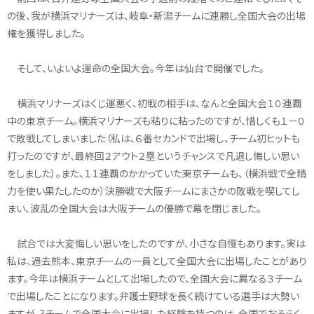
の後、我が横浜マリナーズは、岐阜・新潟チームに連勝し全国大会の出場
権を獲得しました。
そして、いよいよ運命の全国大会。今年は仙台で開催でした。
横浜マリナーズはくじ運悪く、初戦の相手は、なんと全国大会１０連覇
中の東京チーム。横浜マリナーズも粘りに粘ったのですが、惜しくも１－０
で敗戦してしまいました（私は、６番セカンドで出場し、チーム初ヒットも
打ったのですが、最終回２アウト２塁というチャンスで凡退し悔しい思い
をしました）。また、１１連覇のかかっていた東京チームも、（横浜戦で全精
力を使い果たしたのか）決勝戦で大阪チームにまさかの敗戦を喫してし
まい、波乱の全国大会は大阪チームの優勝で幕を閉じました。
試合では大変悔しい思いをしたのですが、小さな自慢もあります。実は
私は、過去熊本、東京チームの一員として全国大会に出場したことがあり
ます。今年は横浜チームとして出場したので、全国大会に異なる３チーム
で出場したことになります。弁護士野球を長く続けている選手は大勢い
ますが、3チームで全国大会に出場した経験を持つのは、全国でおそらく