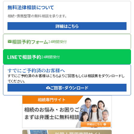
無料法律相談について
相続・債務整理の無料相談を承ります。
詳細はこちら
相談予約フォーム
24時間受付
mail
LINEで相談予約
24時間受付
すでにご予約済のお客様へ
すでにご予約済のお客様はこちらよりご回答もしくは相談票をダウンロードし
てください。
ご回答・ダウンロード
cloud_download