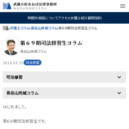
menu
時間外相談について
アクセス
弁護士紹介
顧問契約
弁護士コラム
長谷山尚城コラム
第６９期司法修習生コラム
第６９期司法修習生コラム
長谷山尚城コラム
司法修習
2016.03.21
はじめまして。
第６９期司法修習生です。