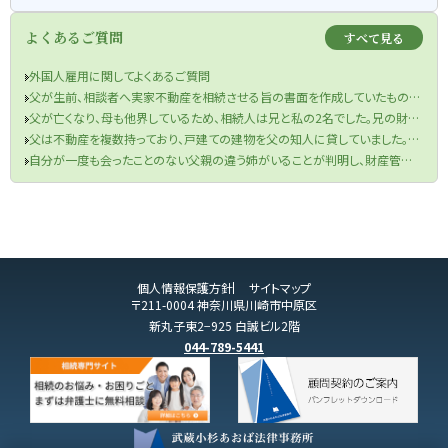
よくあるご質問
すべて見る
外国人雇用に関してよくあるご質問
父が生前、相談者へ実家不動産を相続させる旨の書面を作成していたものの、当該書面が遺言書の要件を満たしていなかった件
父が亡くなり、母も他界しているため、相続人は兄と私の2名でした。兄の財産目録を信じて遺産分割協議を行い、半分の金銭を受け取りました。兄が相続税申告も済ませてくれたため、手続きは終了したと思っていました。しかし、先月税務署から、父の口座から兄が1000万円を自分の口座に移していたと判明し、その金額を相続財産に加え、修正申告と追加の相続税を支払うよう求められました。取り分を主張できるのか、また追加の相続税を支払う必要があるのでしょうか？
父は不動産を複数持っており、戸建ての建物を父の知人に貸していました。役所から連絡があり、どうやら半年ほど前に賃借人が亡くなっており、現在、空き家になってしまっているということでした。まずは、賃借人の相続人に連絡をするよう言われましたが、役所は相続人の連絡先を教えてくれませんでした。私は賃借人の方と一度もお会いしたことがなく、相続人ももちろん把握していません。どうすればよいですか？
自分が一度も会ったことのない父親の違う姉がいることが判明し、財産管理能力もないことが分かったのですが、どうしたらよいですか？
個人情報保護方針
サイトマップ
〒211-0004 神奈川県川崎市中原区
新丸子東2−925 白誠ビル2階
044-789-5441