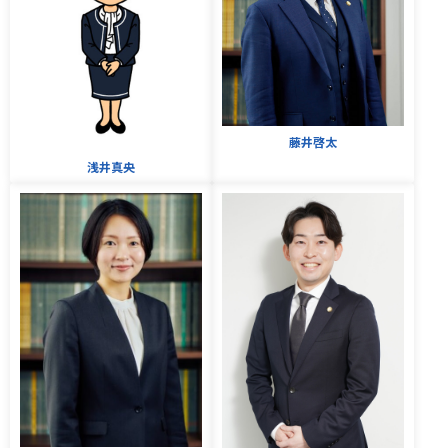
藤井啓太
浅井真央