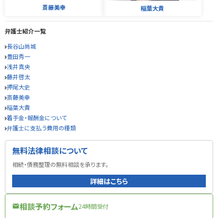
斎藤美幸
稲葉大貴
弁護士紹介一覧
長谷山尚城
豊田秀一
浅井真央
藤井啓太
押尾大史
斎藤美幸
稲葉大貴
着手金・報酬金について
弁護士に支払う費用の種類
無料法律相談について
相続・債務整理の無料相談を承ります。
詳細はこちら
相談予約フォーム
24時間受付
mail