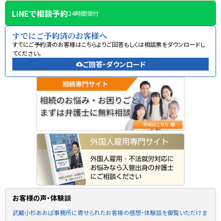
LINEで相談予約
24時間受付
すでにご予約済のお客様へ
すでにご予約済のお客様はこちらよりご回答もしくは相談票をダウンロードし
てください。
ご回答・ダウンロード
cloud_download
お客様の声・体験談
武蔵小杉あおば事務所に寄せられたお客様の感想・体験談を御覧いただけま