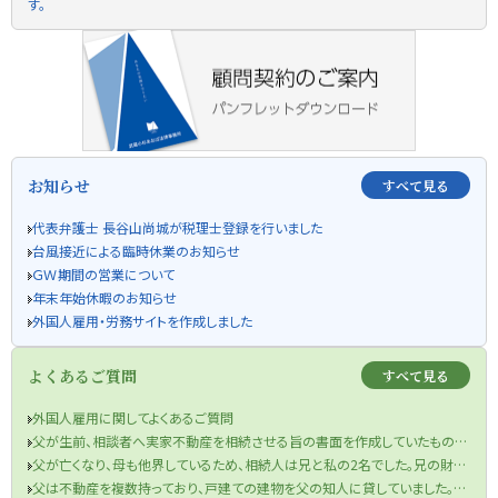
す。
お知らせ
すべて見る
代表弁護士 長谷山尚城が税理士登録を行いました
台風接近による臨時休業のお知らせ
ＧＷ期間の営業について
年末年始休暇のお知らせ
外国人雇用・労務サイトを作成しました
よくあるご質問
すべて見る
外国人雇用に関してよくあるご質問
父が生前、相談者へ実家不動産を相続させる旨の書面を作成していたものの、当該書面が遺言書の要件を満たしていなかった件
父が亡くなり、母も他界しているため、相続人は兄と私の2名でした。兄の財産目録を信じて遺産分割協議を行い、半分の金銭を受け取りました。兄が相続税申告も済ませてくれたため、手続きは終了したと思っていました。しかし、先月税務署から、父の口座から兄が1000万円を自分の口座に移していたと判明し、その金額を相続財産に加え、修正申告と追加の相続税を支払うよう求められました。取り分を主張できるのか、また追加の相続税を支払う必要があるのでしょうか？
父は不動産を複数持っており、戸建ての建物を父の知人に貸していました。役所から連絡があり、どうやら半年ほど前に賃借人が亡くなっており、現在、空き家になってしまっているということでした。まずは、賃借人の相続人に連絡をするよう言われましたが、役所は相続人の連絡先を教えてくれませんでした。私は賃借人の方と一度もお会いしたことがなく、相続人ももちろん把握していません。どうすればよいですか？