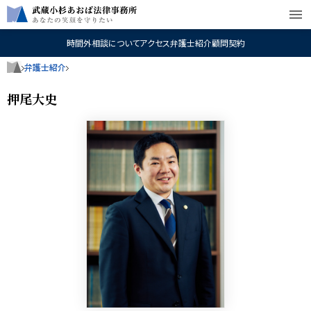
menu
時間外相談について
アクセス
弁護士紹介
顧問契約
弁護士紹介
押尾大史