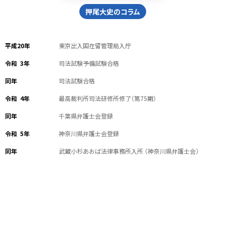
押尾大史のコラム
平成20年
東京出入国在留管理局入庁
令和 3年
司法試験予備試験合格
同年
司法試験合格
令和 4年
最高裁判所司法研修所修了（第75期）
同年
千葉県弁護士会登録
令和 5年
神奈川県弁護士会登録
同年
武蔵小杉あおば法律事務所入所 （神奈川県弁護士会）