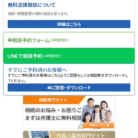
無料法律相談について
相続・債務整理の無料相談を承ります。
詳細はこちら
相談予約フォーム
24時間受付
mail
LINEで相談予約
24時間受付
すでにご予約済のお客様へ
すでにご予約済のお客様はこちらよりご回答もしくは相談票をダウンロードし
てください。
ご回答・ダウンロード
cloud_download