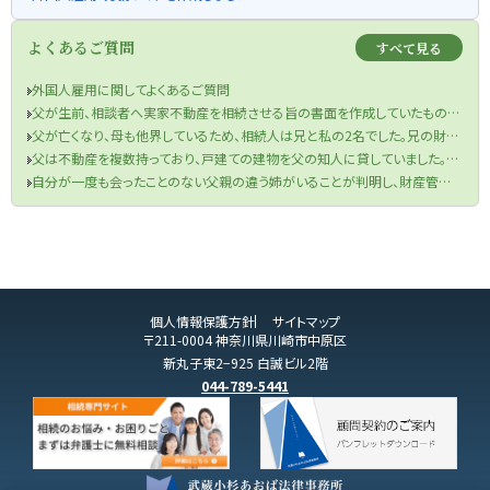
よくあるご質問
すべて見る
外国人雇用に関してよくあるご質問
父が生前、相談者へ実家不動産を相続させる旨の書面を作成していたものの、当該書面が遺言書の要件を満たしていなかった件
父が亡くなり、母も他界しているため、相続人は兄と私の2名でした。兄の財産目録を信じて遺産分割協議を行い、半分の金銭を受け取りました。兄が相続税申告も済ませてくれたため、手続きは終了したと思っていました。しかし、先月税務署から、父の口座から兄が1000万円を自分の口座に移していたと判明し、その金額を相続財産に加え、修正申告と追加の相続税を支払うよう求められました。取り分を主張できるのか、また追加の相続税を支払う必要があるのでしょうか？
父は不動産を複数持っており、戸建ての建物を父の知人に貸していました。役所から連絡があり、どうやら半年ほど前に賃借人が亡くなっており、現在、空き家になってしまっているということでした。まずは、賃借人の相続人に連絡をするよう言われましたが、役所は相続人の連絡先を教えてくれませんでした。私は賃借人の方と一度もお会いしたことがなく、相続人ももちろん把握していません。どうすればよいですか？
自分が一度も会ったことのない父親の違う姉がいることが判明し、財産管理能力もないことが分かったのですが、どうしたらよいですか？
個人情報保護方針
サイトマップ
〒211-0004 神奈川県川崎市中原区
新丸子東2−925 白誠ビル2階
044-789-5441