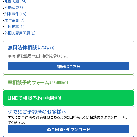
離婚問題（24）
不動産（22）
刑事事件（15）
成年後見（7）
一般民事（1）
外国人雇用問題（1）
無料法律相談について
相続・債務整理の無料相談を承ります。
詳細はこちら
相談予約フォーム
24時間受付
mail
LINEで相談予約
24時間受付
すでにご予約済のお客様へ
すでにご予約済のお客様はこちらよりご回答もしくは相談票をダウンロードし
てください。
ご回答・ダウンロード
cloud_download