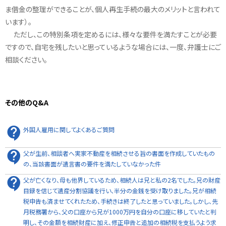
ま借金の整理ができることが、個人再生手続の最大のメリットと言われて
います）。
ただし、この特別条項を定めるには、様々な要件を満たすことが必要
ですので、自宅を残したいと思っているような場合には、一度、弁護士にご
相談ください。
その他のQ&A
外国人雇用に関してよくあるご質問
父が生前、相談者へ実家不動産を相続させる旨の書面を作成していたもの
の、当該書面が遺言書の要件を満たしていなかった件
父が亡くなり、母も他界しているため、相続人は兄と私の2名でした。兄の財産
目録を信じて遺産分割協議を行い、半分の金銭を受け取りました。兄が相続
税申告も済ませてくれたため、手続きは終了したと思っていました。しかし、先
月税務署から、父の口座から兄が1000万円を自分の口座に移していたと判
明し、その金額を相続財産に加え、修正申告と追加の相続税を支払うよう求