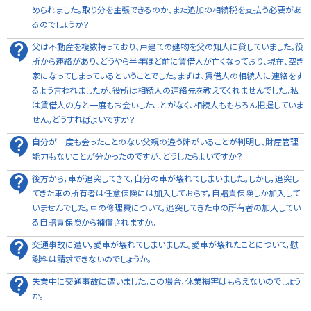
められました。取り分を主張できるのか、また追加の相続税を支払う必要があ
るのでしょうか？
父は不動産を複数持っており、戸建ての建物を父の知人に貸していました。役
所から連絡があり、どうやら半年ほど前に賃借人が亡くなっており、現在、空き
家になってしまっているということでした。まずは、賃借人の相続人に連絡をす
るよう言われましたが、役所は相続人の連絡先を教えてくれませんでした。私
は賃借人の方と一度もお会いしたことがなく、相続人ももちろん把握していま
せん。どうすればよいですか？
自分が一度も会ったことのない父親の違う姉がいることが判明し、財産管理
能力もないことが分かったのですが、どうしたらよいですか？
後方から，車が追突してきて，自分の車が壊れてしまいました。しかし，追突し
てきた車の所有者は任意保険には加入しておらず，自賠責保険しか加入して
いませんでした。車の修理費について，追突してきた車の所有者の加入してい
る自賠責保険から補償されますか。
交通事故に遭い，愛車が壊れてしまいました。愛車が壊れたことについて，慰
謝料は請求できないのでしょうか。
失業中に交通事故に遭いました。この場合，休業損害はもらえないのでしょう
か。