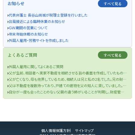
お知らせ
すべて見る
代表弁護士 長谷山尚城が税理士登録を行いました
台風接近による臨時休業のお知らせ
ＧＷ期間の営業について
年末年始休暇のお知らせ
外国人雇用・労務サイトを作成しました
よくあるご質問
すべて見る
外国人雇用に関してよくあるご質問
父が生前、相談者へ実家不動産を相続させる旨の書面を作成していたものの、当該書面が遺言書の要件を満たしていなかった件
父が亡くなり、母も他界しているため、相続人は兄と私の2名でした。兄の財産目録を信じて遺産分割協議を行い、半分の金銭を受け取りました。兄が相続税申告も済ませてくれたため、手続きは終了したと思っていました。しかし、先月税務署から、父の口座から兄が1000万円を自分の口座に移していたと判明し、その金額を相続財産に加え、修正申告と追加の相続税を支払うよう求められました。取り分を主張できるのか、また追加の相続税を支払う必要があるのでしょうか？
父は不動産を複数持っており、戸建ての建物を父の知人に貸していました。役所から連絡があり、どうやら半年ほど前に賃借人が亡くなっており、現在、空き家になってしまっているということでした。まずは、賃借人の相続人に連絡をするよう言われましたが、役所は相続人の連絡先を教えてくれませんでした。私は賃借人の方と一度もお会いしたことがなく、相続人ももちろん把握していません。どうすればよいですか？
自分が一度も会ったことのない父親の違う姉がいることが判明し、財産管理能力もないことが分かったのですが、どうしたらよいですか？
個人情報保護方針
サイトマップ