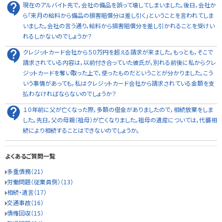
現在のアルバイト先で，会社の備品を誤って壊してしまいました。後日，会社か
ら「来月の給料から備品の損害賠償分は差し引く」ということを言われてしま
いました。会社の言う通り，給料から損害賠償分を差し引かれることを受けい
れるしかないのでしょうか？
クレジットカード会社から５０万円を超える請求が来ました。もっとも，そこで
請求されている内容は，以前付き合っていた彼氏が，別れる前後に私からクレ
ジットカードを奪い取った上で，使ったものだということが分かりました。こう
いう事情があっても，私はクレジットカード会社から請求されている金額を支
払わなければならないのでしょうか？
１０年前に父が亡くなった際，多額の借金がありましたので，相続放棄をしま
した。先日，父の母親（祖母）が亡くなりました。祖母の遺産については，代襲相
続により相続することはできないのでしょうか。
よくあるご質問一覧
多重債務（21）
労働問題（従業員側）（13）
相続・遺言（17）
交通事故（16）
債権回収（15）