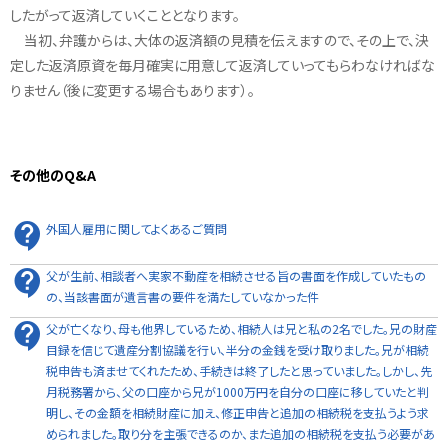
したがって返済していくこととなります。
当初、弁護からは、大体の返済額の見積を伝えますので、その上で、決
定した返済原資を毎月確実に用意して返済していってもらわなければな
りません（後に変更する場合もあります）。
その他のQ&A
外国人雇用に関してよくあるご質問
父が生前、相談者へ実家不動産を相続させる旨の書面を作成していたもの
の、当該書面が遺言書の要件を満たしていなかった件
父が亡くなり、母も他界しているため、相続人は兄と私の2名でした。兄の財産
目録を信じて遺産分割協議を行い、半分の金銭を受け取りました。兄が相続
税申告も済ませてくれたため、手続きは終了したと思っていました。しかし、先
月税務署から、父の口座から兄が1000万円を自分の口座に移していたと判
明し、その金額を相続財産に加え、修正申告と追加の相続税を支払うよう求
められました。取り分を主張できるのか、また追加の相続税を支払う必要があ