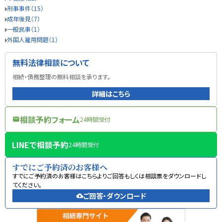
刑事事件（15）
成年後見（7）
一般民事（1）
外国人雇用問題（1）
無料法律相談について
相続・債務整理の無料相談を承ります。
詳細はこちら
相談予約フォーム
24時間受付
mail
LINEで相談予約
24時間受付
すでにご予約済のお客様へ
すでにご予約済のお客様はこちらよりご回答もしくは相談票をダウンロードし
てください。
ご回答・ダウンロード
cloud_download