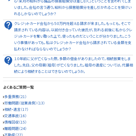
ら「来月の給料から備品の損害賠償分は差し引く」ということを言われてしま
いました。会社の言う通り，給料から損害賠償分を差し引かれることを受けい
れるしかないのでしょうか？
クレジットカード会社から５０万円を超える請求が来ました。もっとも，そこで
請求されている内容は，以前付き合っていた彼氏が，別れる前後に私からクレ
ジットカードを奪い取った上で，使ったものだということが分かりました。こう
いう事情があっても，私はクレジットカード会社から請求されている金額を支
払わなければならないのでしょうか？
１０年前に父が亡くなった際，多額の借金がありましたので，相続放棄をしま
した。先日，父の母親（祖母）が亡くなりました。祖母の遺産については，代襲相
続により相続することはできないのでしょうか。
よくあるご質問一覧
多重債務（21）
労働問題（従業員側）（13）
相続・遺言（17）
交通事故（16）
債権回収（15）
離婚問題（24）
不動産（22）