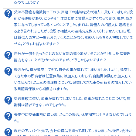
るのでしょうか？
父は不動産を複数持っており、戸建ての建物を父の知人に貸していました。役
所から連絡があり、どうやら半年ほど前に賃借人が亡くなっており、現在、空き
家になってしまっているということでした。まずは、賃借人の相続人に連絡をす
るよう言われましたが、役所は相続人の連絡先を教えてくれませんでした。私
は賃借人の方と一度もお会いしたことがなく、相続人ももちろん把握していま
せん。どうすればよいですか？
自分が一度も会ったことのない父親の違う姉がいることが判明し、財産管理
能力もないことが分かったのですが、どうしたらよいですか？
後方から，車が追突してきて，自分の車が壊れてしまいました。しかし，追突し
てきた車の所有者は任意保険には加入しておらず，自賠責保険しか加入して
いませんでした。車の修理費について，追突してきた車の所有者の加入してい
る自賠責保険から補償されますか。
交通事故に遭い，愛車が壊れてしまいました。愛車が壊れたことについて，慰
謝料は請求できないのでしょうか。
失業中に交通事故に遭いました。この場合，休業損害はもらえないのでしょう
か。
現在のアルバイト先で，会社の備品を誤って壊してしまいました。後日，会社か