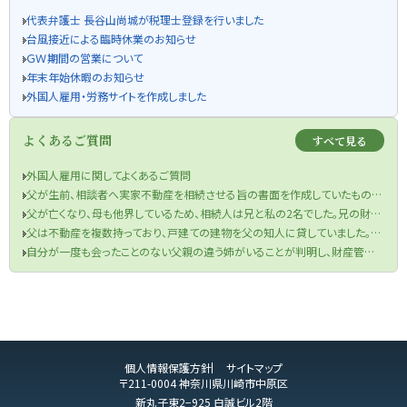
代表弁護士 長谷山尚城が税理士登録を行いました
台風接近による臨時休業のお知らせ
ＧＷ期間の営業について
年末年始休暇のお知らせ
外国人雇用・労務サイトを作成しました
よくあるご質問
すべて見る
外国人雇用に関してよくあるご質問
父が生前、相談者へ実家不動産を相続させる旨の書面を作成していたものの、当該書面が遺言書の要件を満たしていなかった件
父が亡くなり、母も他界しているため、相続人は兄と私の2名でした。兄の財産目録を信じて遺産分割協議を行い、半分の金銭を受け取りました。兄が相続税申告も済ませてくれたため、手続きは終了したと思っていました。しかし、先月税務署から、父の口座から兄が1000万円を自分の口座に移していたと判明し、その金額を相続財産に加え、修正申告と追加の相続税を支払うよう求められました。取り分を主張できるのか、また追加の相続税を支払う必要があるのでしょうか？
父は不動産を複数持っており、戸建ての建物を父の知人に貸していました。役所から連絡があり、どうやら半年ほど前に賃借人が亡くなっており、現在、空き家になってしまっているということでした。まずは、賃借人の相続人に連絡をするよう言われましたが、役所は相続人の連絡先を教えてくれませんでした。私は賃借人の方と一度もお会いしたことがなく、相続人ももちろん把握していません。どうすればよいですか？
自分が一度も会ったことのない父親の違う姉がいることが判明し、財産管理能力もないことが分かったのですが、どうしたらよいですか？
個人情報保護方針
サイトマップ
〒211-0004 神奈川県川崎市中原区
新丸子東2−925 白誠ビル2階