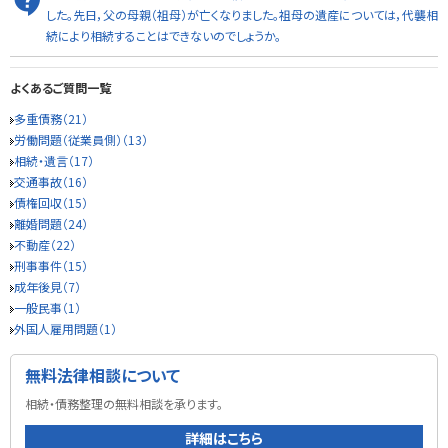
した。先日，父の母親（祖母）が亡くなりました。祖母の遺産については，代襲相
続により相続することはできないのでしょうか。
よくあるご質問一覧
多重債務（21）
労働問題（従業員側）（13）
相続・遺言（17）
交通事故（16）
債権回収（15）
離婚問題（24）
不動産（22）
刑事事件（15）
成年後見（7）
一般民事（1）
外国人雇用問題（1）
無料法律相談について
相続・債務整理の無料相談を承ります。
詳細はこちら