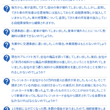
後方から，車が追突してきて，自分の車が壊れてしまいました。しかし，追突し
てきた車の所有者は任意保険には加入しておらず，自賠責保険しか加入して
いませんでした。車の修理費について，追突してきた車の所有者の加入してい
る自賠責保険から補償されますか。
交通事故に遭い，愛車が壊れてしまいました。愛車が壊れたことについて，慰
謝料は請求できないのでしょうか。
失業中に交通事故に遭いました。この場合，休業損害はもらえないのでしょう
か。
現在のアルバイト先で，会社の備品を誤って壊してしまいました。後日，会社か
ら「来月の給料から備品の損害賠償分は差し引く」ということを言われてしま
いました。会社の言う通り，給料から損害賠償分を差し引かれることを受けい
れるしかないのでしょうか？
クレジットカード会社から５０万円を超える請求が来ました。もっとも，そこで
請求されている内容は，以前付き合っていた彼氏が，別れる前後に私からクレ
ジットカードを奪い取った上で，使ったものだということが分かりました。こう
いう事情があっても，私はクレジットカード会社から請求されている金額を支
払わなければならないのでしょうか？
１０年前に父が亡くなった際，多額の借金がありましたので，相続放棄をしま