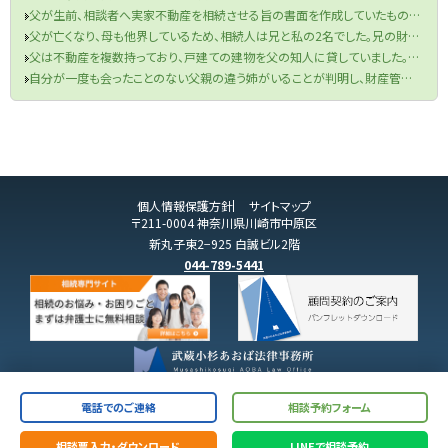
父が生前、相談者へ実家不動産を相続させる旨の書面を作成していたものの、当該書面が遺言書の要件を満たしていなかった件
父が亡くなり、母も他界しているため、相続人は兄と私の2名でした。兄の財産目録を信じて遺産分割協議を行い、半分の金銭を受け取りました。兄が相続税申告も済ませてくれたため、手続きは終了したと思っていました。しかし、先月税務署から、父の口座から兄が1000万円を自分の口座に移していたと判明し、その金額を相続財産に加え、修正申告と追加の相続税を支払うよう求められました。取り分を主張できるのか、また追加の相続税を支払う必要があるのでしょうか？
父は不動産を複数持っており、戸建ての建物を父の知人に貸していました。役所から連絡があり、どうやら半年ほど前に賃借人が亡くなっており、現在、空き家になってしまっているということでした。まずは、賃借人の相続人に連絡をするよう言われましたが、役所は相続人の連絡先を教えてくれませんでした。私は賃借人の方と一度もお会いしたことがなく、相続人ももちろん把握していません。どうすればよいですか？
自分が一度も会ったことのない父親の違う姉がいることが判明し、財産管理能力もないことが分かったのですが、どうしたらよいですか？
個人情報保護方針
サイトマップ
〒211-0004 神奈川県川崎市中原区
新丸子東2−925 白誠ビル2階
044-789-5441
電話でのご連絡
相談予約フォーム
相談票入力・ダウンロード
LINEで相談予約