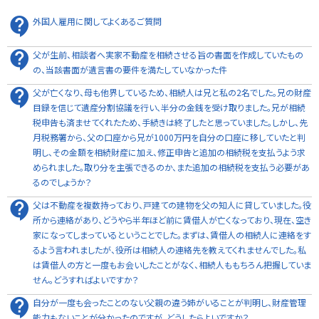
外国人雇用に関してよくあるご質問
父が生前、相談者へ実家不動産を相続させる旨の書面を作成していたもの
の、当該書面が遺言書の要件を満たしていなかった件
父が亡くなり、母も他界しているため、相続人は兄と私の2名でした。兄の財産
目録を信じて遺産分割協議を行い、半分の金銭を受け取りました。兄が相続
税申告も済ませてくれたため、手続きは終了したと思っていました。しかし、先
月税務署から、父の口座から兄が1000万円を自分の口座に移していたと判
明し、その金額を相続財産に加え、修正申告と追加の相続税を支払うよう求
められました。取り分を主張できるのか、また追加の相続税を支払う必要があ
るのでしょうか？
父は不動産を複数持っており、戸建ての建物を父の知人に貸していました。役
所から連絡があり、どうやら半年ほど前に賃借人が亡くなっており、現在、空き
家になってしまっているということでした。まずは、賃借人の相続人に連絡をす
るよう言われましたが、役所は相続人の連絡先を教えてくれませんでした。私
は賃借人の方と一度もお会いしたことがなく、相続人ももちろん把握していま
せん。どうすればよいですか？
自分が一度も会ったことのない父親の違う姉がいることが判明し、財産管理
能力もないことが分かったのですが、どうしたらよいですか？