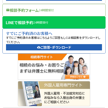
相談予約フォーム
24時間受付
mail
LINEで相談予約
24時間受付
すでにご予約済のお客様へ
すでにご予約済のお客様はこちらよりご回答もしくは相談票をダウンロードし
てください。
ご回答・ダウンロード
cloud_download