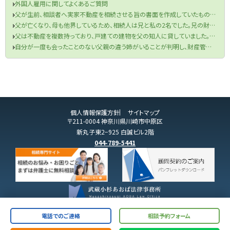
外国人雇用に関してよくあるご質問
父が生前、相談者へ実家不動産を相続させる旨の書面を作成していたものの、当該書面が遺言書の要件を満たしていなかった件
父が亡くなり、母も他界しているため、相続人は兄と私の2名でした。兄の財産目録を信じて遺産分割協議を行い、半分の金銭を受け取りました。兄が相続税申告も済ませてくれたため、手続きは終了したと思っていました。しかし、先月税務署から、父の口座から兄が1000万円を自分の口座に移していたと判明し、その金額を相続財産に加え、修正申告と追加の相続税を支払うよう求められました。取り分を主張できるのか、また追加の相続税を支払う必要があるのでしょうか？
父は不動産を複数持っており、戸建ての建物を父の知人に貸していました。役所から連絡があり、どうやら半年ほど前に賃借人が亡くなっており、現在、空き家になってしまっているということでした。まずは、賃借人の相続人に連絡をするよう言われましたが、役所は相続人の連絡先を教えてくれませんでした。私は賃借人の方と一度もお会いしたことがなく、相続人ももちろん把握していません。どうすればよいですか？
自分が一度も会ったことのない父親の違う姉がいることが判明し、財産管理能力もないことが分かったのですが、どうしたらよいですか？
個人情報保護方針
サイトマップ
〒211-0004 神奈川県川崎市中原区
新丸子東2−925 白誠ビル2階
044-789-5441
電話でのご連絡
相談予約フォーム