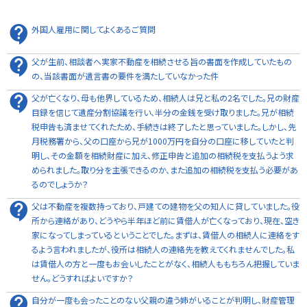
外国人雇用に関してよくあるご質問
父が生前、相談者へ実家不動産を相続させる旨の書面を作成していたもの
の、当該書面が遺言書の要件を満たしていなかった件
父が亡くなり、母も他界しているため、相続人は兄と私の2名でした。兄の財産
目録を信じて遺産分割協議を行い、半分の金銭を受け取りました。兄が相続
税申告も済ませてくれたため、手続きは終了したと思っていました。しかし、先
月税務署から、父の口座から兄が1000万円を自分の口座に移していたと判
明し、その金額を相続財産に加え、修正申告と追加の相続税を支払うよう求
められました。取り分を主張できるのか、また追加の相続税を支払う必要があ
るのでしょうか？
父は不動産を複数持っており、戸建ての建物を父の知人に貸していました。役
所から連絡があり、どうやら半年ほど前に賃借人が亡くなっており、現在、空き
家になってしまっているということでした。まずは、賃借人の相続人に連絡をす
るよう言われましたが、役所は相続人の連絡先を教えてくれませんでした。私
は賃借人の方と一度もお会いしたことがなく、相続人ももちろん把握していま
せん。どうすればよいですか？
自分が一度も会ったことのない父親の違う姉がいることが判明し、財産管理