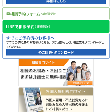
詳細はこちら
相談予約フォーム
24時間受付
mail
LINEで相談予約
24時間受付
すでにご予約済のお客様へ
すでにご予約済のお客様はこちらよりご回答もしくは相談票をダウンロードし
てください。
ご回答・ダウンロード
cloud_download