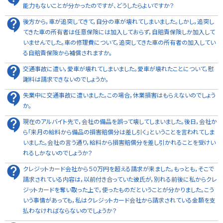
能力もないことが分かったのですが、どうしたらよいですか？
後方から，車が追突してきて，自分の車が壊れてしまいました。しかし，追突し
てきた車の所有者は任意保険には加入しておらず，自賠責保険しか加入して
いませんでした。車の修理費について，追突してきた車の所有者の加入してい
る自賠責保険から補償されますか。
交通事故に遭い，愛車が壊れてしまいました。愛車が壊れたことについて，慰
謝料は請求できないのでしょうか。
失業中に交通事故に遭いました。この場合，休業損害はもらえないのでしょう
か。
現在のアルバイト先で，会社の備品を誤って壊してしまいました。後日，会社か
ら「来月の給料から備品の損害賠償分は差し引く」ということを言われてしま
いました。会社の言う通り，給料から損害賠償分を差し引かれることを受けい
れるしかないのでしょうか？
クレジットカード会社から５０万円を超える請求が来ました。もっとも，そこで
請求されている内容は，以前付き合っていた彼氏が，別れる前後に私からクレ
ジットカードを奪い取った上で，使ったものだということが分かりました。こう
いう事情があっても，私はクレジットカード会社から請求されている金額を支
払わなければならないのでしょうか？