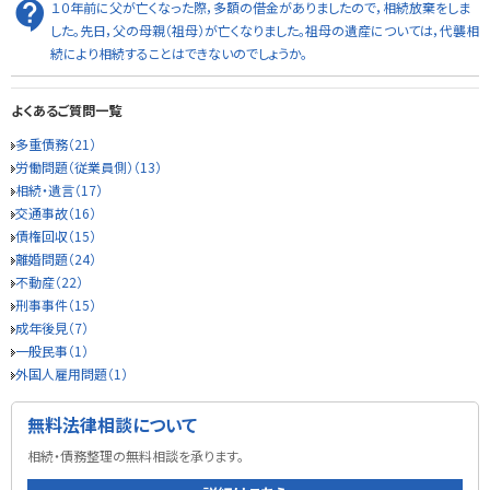
１０年前に父が亡くなった際，多額の借金がありましたので，相続放棄をしま
した。先日，父の母親（祖母）が亡くなりました。祖母の遺産については，代襲相
続により相続することはできないのでしょうか。
よくあるご質問一覧
多重債務（21）
労働問題（従業員側）（13）
相続・遺言（17）
交通事故（16）
債権回収（15）
離婚問題（24）
不動産（22）
刑事事件（15）
成年後見（7）
一般民事（1）
外国人雇用問題（1）
無料法律相談について
相続・債務整理の無料相談を承ります。