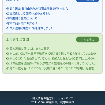
代表弁護士 長谷山尚城が税理士登録を行いました
台風接近による臨時休業のお知らせ
ＧＷ期間の営業について
年末年始休暇のお知らせ
外国人雇用・労務サイトを作成しました
よくあるご質問
すべて見る
外国人雇用に関してよくあるご質問
父が生前、相談者へ実家不動産を相続させる旨の書面を作成していたものの、当該書面が遺言書の要件を満たしていなかった件
父が亡くなり、母も他界しているため、相続人は兄と私の2名でした。兄の財産目録を信じて遺産分割協議を行い、半分の金銭を受け取りました。兄が相続税申告も済ませてくれたため、手続きは終了したと思っていました。しかし、先月税務署から、父の口座から兄が1000万円を自分の口座に移していたと判明し、その金額を相続財産に加え、修正申告と追加の相続税を支払うよう求められました。取り分を主張できるのか、また追加の相続税を支払う必要があるのでしょうか？
父は不動産を複数持っており、戸建ての建物を父の知人に貸していました。役所から連絡があり、どうやら半年ほど前に賃借人が亡くなっており、現在、空き家になってしまっているということでした。まずは、賃借人の相続人に連絡をするよう言われましたが、役所は相続人の連絡先を教えてくれませんでした。私は賃借人の方と一度もお会いしたことがなく、相続人ももちろん把握していません。どうすればよいですか？
自分が一度も会ったことのない父親の違う姉がいることが判明し、財産管理能力もないことが分かったのですが、どうしたらよいですか？
個人情報保護方針
サイトマップ
〒211-0004 神奈川県川崎市中原区