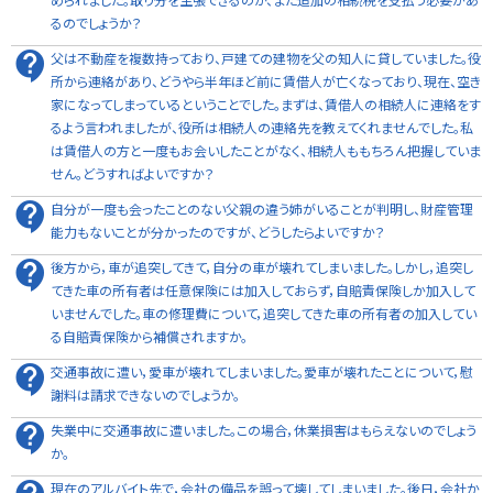
るのでしょうか？
父は不動産を複数持っており、戸建ての建物を父の知人に貸していました。役
所から連絡があり、どうやら半年ほど前に賃借人が亡くなっており、現在、空き
家になってしまっているということでした。まずは、賃借人の相続人に連絡をす
るよう言われましたが、役所は相続人の連絡先を教えてくれませんでした。私
は賃借人の方と一度もお会いしたことがなく、相続人ももちろん把握していま
せん。どうすればよいですか？
自分が一度も会ったことのない父親の違う姉がいることが判明し、財産管理
能力もないことが分かったのですが、どうしたらよいですか？
後方から，車が追突してきて，自分の車が壊れてしまいました。しかし，追突し
てきた車の所有者は任意保険には加入しておらず，自賠責保険しか加入して
いませんでした。車の修理費について，追突してきた車の所有者の加入してい
る自賠責保険から補償されますか。
交通事故に遭い，愛車が壊れてしまいました。愛車が壊れたことについて，慰
謝料は請求できないのでしょうか。
失業中に交通事故に遭いました。この場合，休業損害はもらえないのでしょう
か。
現在のアルバイト先で，会社の備品を誤って壊してしまいました。後日，会社か