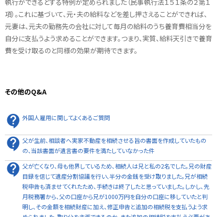
執行ができるとする特例が定められました（民事執行法１５１条の２第１
項）。これに基づいて、元・夫の給料などを差し押さえることができれば、
元妻は、元夫の勤務先の会社に対して毎月の給料のうち養育費相当分を
自分に支払うよう求めることができます。つまり、実質、給料天引きで養育
費を受け取るのと同様の効果が期待できます。
その他のQ&A
外国人雇用に関してよくあるご質問
父が生前、相談者へ実家不動産を相続させる旨の書面を作成していたもの
の、当該書面が遺言書の要件を満たしていなかった件
父が亡くなり、母も他界しているため、相続人は兄と私の2名でした。兄の財産
目録を信じて遺産分割協議を行い、半分の金銭を受け取りました。兄が相続
税申告も済ませてくれたため、手続きは終了したと思っていました。しかし、先
月税務署から、父の口座から兄が1000万円を自分の口座に移していたと判
明し、その金額を相続財産に加え、修正申告と追加の相続税を支払うよう求
められました。取り分を主張できるのか、また追加の相続税を支払う必要があ