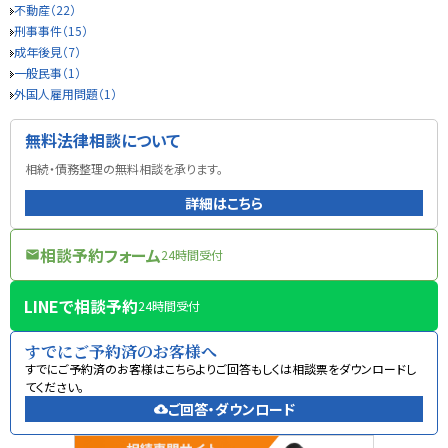
不動産（22）
刑事事件（15）
成年後見（7）
一般民事（1）
外国人雇用問題（1）
無料法律相談について
相続・債務整理の無料相談を承ります。
詳細はこちら
相談予約フォーム
24時間受付
mail
LINEで相談予約
24時間受付
すでにご予約済のお客様へ
すでにご予約済のお客様はこちらよりご回答もしくは相談票をダウンロードし
てください。
ご回答・ダウンロード
cloud_download