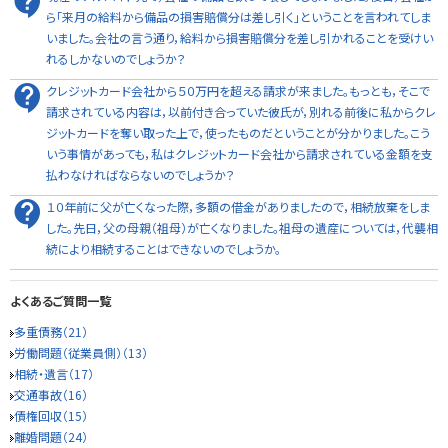
ら「来月の給料から備品の損害賠償分は差し引く」ということを言われてしま
いました。会社の言う通り，給料から損害賠償分を差し引かれることを受けい
れるしかないのでしょうか？
クレジットカード会社から５０万円を超える請求が来ました。もっとも，そこで
請求されている内容は，以前付き合っていた彼氏が，別れる前後に私からクレ
ジットカードを奪い取った上で，使ったものだということが分かりました。こう
いう事情があっても，私はクレジットカード会社から請求されている金額を支
払わなければならないのでしょうか？
１０年前に父が亡くなった際，多額の借金がありましたので，相続放棄をしま
した。先日，父の母親（祖母）が亡くなりました。祖母の遺産については，代襲相
続により相続することはできないのでしょうか。
よくあるご質問一覧
多重債務（21）
労働問題（従業員側）（13）
相続・遺言（17）
交通事故（16）
債権回収（15）
離婚問題（24）