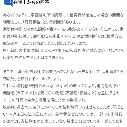
弁護士からの回答
あなたのように、家庭裁判所の調停にて養育費が確定した場合の簡便な
制度として、「履行勧告」という制度があります。
家庭裁判所で決めた調停や審判などの取決めを守らない人に対して，家
庭裁判所に対して履行勧告の申出をすると，家庭裁判所では，相手方に
取決めを守るように説得したり，勧告したりします。
履行勧告の手続に費用はかかりませんが，義務者が勧告に応じない場合
は支払を強制することはできません。
そこで、「履行勧告」をしても支払ってくれない元夫に対しては、財産の「強
制執行」を検討するといいでしょう。
これは、権利者（今回であれば、あなた）の申立てにより，地方裁判所が
義務者（今回であれば元・夫）の財産（不動産・債権など）を差し押さえ
て，その財産の中から満足を得るための手続です。
以前は、過去の未払分についてしか強制執行できませんでしたが、平成１
６年４月１日の法改正によって、養育費などについては、一部でも不履行
があれば、支払期限が到来していない将来部分についても一括して強制