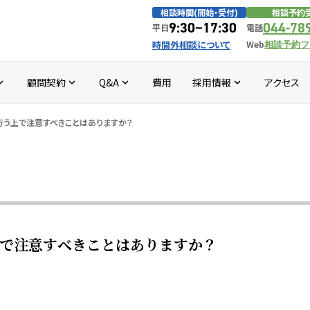
相談時間(開始・受付)
相談予約
9:30~17:30
044-78
平日
電話
時間外相談について
Web
相談予約フ
顧問契約
Q&A
費用
採用情報
アクセス
d_more
expand_more
expand_more
expand_more
行う上で注意すべきことはありますか？
で注意すべきことはありますか？