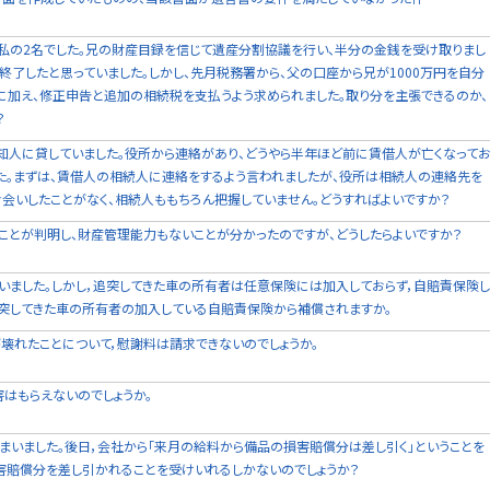
と私の2名でした。兄の財産目録を信じて遺産分割協議を行い、半分の金銭を受け取りまし
終了したと思っていました。しかし、先月税務署から、父の口座から兄が1000万円を自分
に加え、修正申告と追加の相続税を支払うよう求められました。取り分を主張できるのか、
？
知人に貸していました。役所から連絡があり、どうやら半年ほど前に賃借人が亡くなって
した。まずは、賃借人の相続人に連絡をするよう言われましたが、役所は相続人の連絡先を
会いしたことがなく、相続人ももちろん把握していません。どうすればよいですか？
ことが判明し、財産管理能力もないことが分かったのですが、どうしたらよいですか？
いました。しかし，追突してきた車の所有者は任意保険には加入しておらず，自賠責保険し
追突してきた車の所有者の加入している自賠責保険から補償されますか。
壊れたことについて，慰謝料は請求できないのでしょうか。
はもらえないのでしょうか。
まいました。後日，会社から「来月の給料から備品の損害賠償分は差し引く」ということを
害賠償分を差し引かれることを受けいれるしかないのでしょうか？