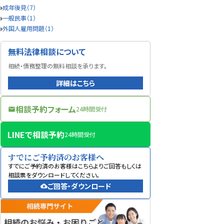
成年後見（7）
一般民事（1）
外国人雇用問題（1）
無料法律相談について
相続・債務整理の無料相談を承ります。
詳細はこちら
相談予約フォーム
24時間受付
mail
LINEで相談予約
24時間受付
すでにご予約済のお客様へ
すでにご予約済のお客様はこちらよりご回答もしくは
相談票をダウンロードしてください。
ご回答・ダウンロード
cloud_download