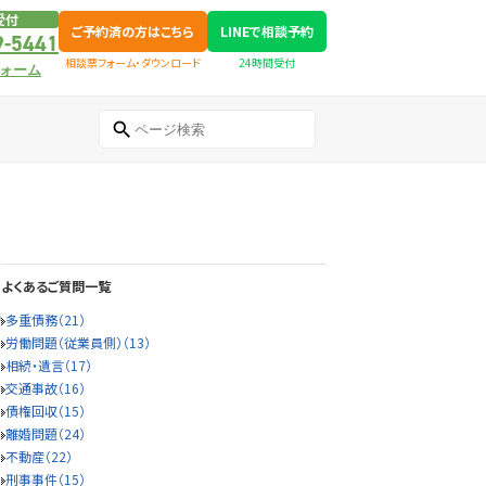
受付
ご予約済の方はこちら
LINEで相談予約
9-5441
相談票フォーム・ダウンロード
24時間受付
ォーム
よくあるご質問一覧
多重債務（21）
労働問題（従業員側）（13）
相続・遺言（17）
交通事故（16）
債権回収（15）
離婚問題（24）
不動産（22）
刑事事件（15）