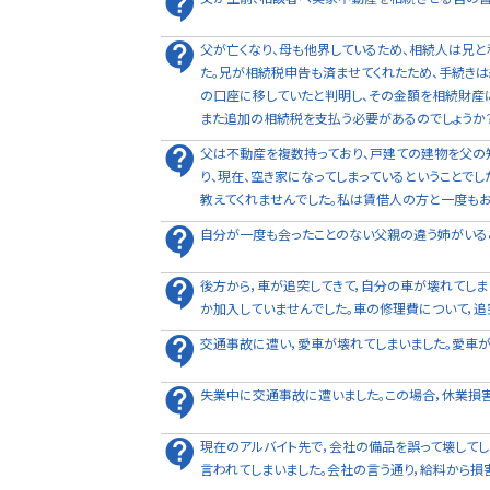
父が亡くなり、母も他界しているため、相続人は兄
た。兄が相続税申告も済ませてくれたため、手続きは
の口座に移していたと判明し、その金額を相続財産
また追加の相続税を支払う必要があるのでしょうか
父は不動産を複数持っており、戸建ての建物を父の
り、現在、空き家になってしまっているということで
教えてくれませんでした。私は賃借人の方と一度もお
自分が一度も会ったことのない父親の違う姉がいる
後方から，車が追突してきて，自分の車が壊れてしま
か加入していませんでした。車の修理費について，
交通事故に遭い，愛車が壊れてしまいました。愛車が
失業中に交通事故に遭いました。この場合，休業損害
現在のアルバイト先で，会社の備品を誤って壊してし
言われてしまいました。会社の言う通り，給料から損