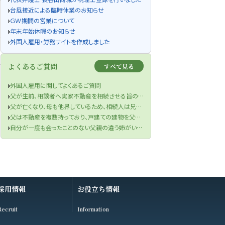
台風接近による臨時休業のお知らせ
ＧＷ期間の営業について
年末年始休暇のお知らせ
外国人雇用・労務サイトを作成しました
よくあるご質問
すべて見る
外国人雇用に関してよくあるご質問
父が生前、相談者へ実家不動産を相続させる旨の書面を作成していたものの、当該書面が遺言書の要件を満たしていなかった件
父が亡くなり、母も他界しているため、相続人は兄と私の2名でした。兄の財産目録を信じて遺産分割協議を行い、半分の金銭を受け取りました。兄が相続税申告も済ませてくれたため、手続きは終了したと思っていました。しかし、先月税務署から、父の口座から兄が1000万円を自分の口座に移していたと判明し、その金額を相続財産に加え、修正申告と追加の相続税を支払うよう求められました。取り分を主張できるのか、また追加の相続税を支払う必要があるのでしょうか？
父は不動産を複数持っており、戸建ての建物を父の知人に貸していました。役所から連絡があり、どうやら半年ほど前に賃借人が亡くなっており、現在、空き家になってしまっているということでした。まずは、賃借人の相続人に連絡をするよう言われましたが、役所は相続人の連絡先を教えてくれませんでした。私は賃借人の方と一度もお会いしたことがなく、相続人ももちろん把握していません。どうすればよいですか？
自分が一度も会ったことのない父親の違う姉がいることが判明し、財産管理能力もないことが分かったのですが、どうしたらよいですか？
採用情報
お役立ち情報
Recruit
Information