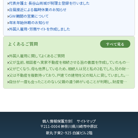
代表弁護士 長谷山尚城が税理士登録を行いました
台風接近による臨時休業のお知らせ
ＧＷ期間の営業について
年末年始休暇のお知らせ
外国人雇用・労務サイトを作成しました
よくあるご質問
すべて見る
外国人雇用に関してよくあるご質問
父が生前、相談者へ実家不動産を相続させる旨の書面を作成していたものの、当該書面が遺言書の要件を満たしていなかった件
父が亡くなり、母も他界しているため、相続人は兄と私の2名でした。兄の財産目録を信じて遺産分割協議を行い、半分の金銭を受け取りました。兄が相続税申告も済ませてくれたため、手続きは終了したと思っていました。しかし、先月税務署から、父の口座から兄が1000万円を自分の口座に移していたと判明し、その金額を相続財産に加え、修正申告と追加の相続税を支払うよう求められました。取り分を主張できるのか、また追加の相続税を支払う必要があるのでしょうか？
父は不動産を複数持っており、戸建ての建物を父の知人に貸していました。役所から連絡があり、どうやら半年ほど前に賃借人が亡くなっており、現在、空き家になってしまっているということでした。まずは、賃借人の相続人に連絡をするよう言われましたが、役所は相続人の連絡先を教えてくれませんでした。私は賃借人の方と一度もお会いしたことがなく、相続人ももちろん把握していません。どうすればよいですか？
自分が一度も会ったことのない父親の違う姉がいることが判明し、財産管理能力もないことが分かったのですが、どうしたらよいですか？
個人情報保護方針
サイトマップ
〒211-0004 神奈川県川崎市中原区
新丸子東2−925 白誠ビル2階