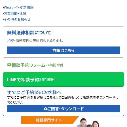
Webサイト更新情報
営業時間・休暇
その他のお知らせ
無料法律相談について
相続・債務整理の無料相談を承ります。
詳細はこちら
相談予約フォーム
24時間受付
mail
LINEで相談予約
24時間受付
すでにご予約済のお客様へ
すでにご予約済のお客様はこちらよりご回答もしくは相談票をダウンロードし
てください。
ご回答・ダウンロード
cloud_download