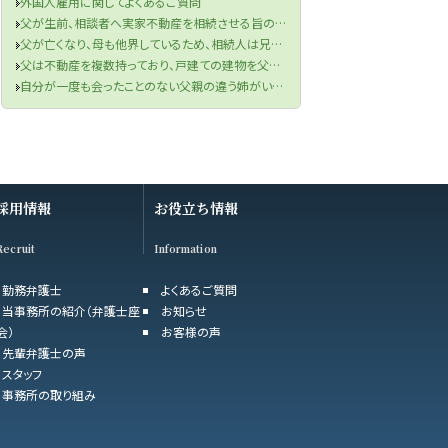
外国人雇用に関してよくあるご質問
父が生前、相談者へ実家不動産を相続させる旨の書面を作成していたものの、当該書面が遺言書の要件を満たしていなかった件
父が亡くなり、母も他界しているため、相続人は兄と私の2名でした。兄の財産目録を信じて遺産分割協議を行い、半分の金銭を受け取りました。兄が相続税申告も済ませてくれたため、手続きは終了したと思っていました。しかし、先月税務署から、父の口座から兄が1000万円を自分の口座に移していたと判明し、その金額を相続財産に加え、修正申告と追加の相続税を支払うよう求められました。取り分を主張できるのか、また追加の相続税を支払う必要があるのでしょうか？
父は不動産を複数持っており、戸建ての建物を父の知人に貸していました。役所から連絡があり、どうやら半年ほど前に賃借人が亡くなっており、現在、空き家になってしまっているということでした。まずは、賃借人の相続人に連絡をするよう言われましたが、役所は相続人の連絡先を教えてくれませんでした。私は賃借人の方と一度もお会いしたことがなく、相続人ももちろん把握していません。どうすればよいですか？
自分が一度も会ったことのない父親の違う姉がいることが判明し、財産管理能力もないことが分かったのですが、どうしたらよいですか？
採用情報
お役立ち情報
Recruit
Information
勤務弁護士
よくあるご質問
当事務所の紹介（弁護士座
お知らせ
会）
お客様の声
先輩弁護士の声
スタッフ
事務所の取り組み