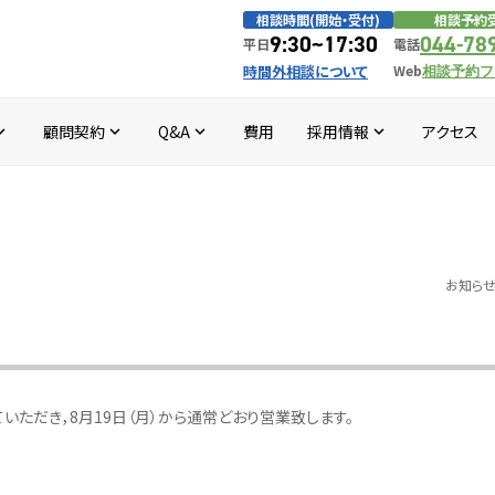
相談時間(開始・受付)
相談予約
9:30~17:30
044-78
平日
電話
時間外相談について
Web
相談予約フ
顧問契約
Q&A
費用
採用情報
アクセス
d_more
expand_more
expand_more
expand_more
お知ら
ていただき，8月19日（月）から通常どおり営業致します。