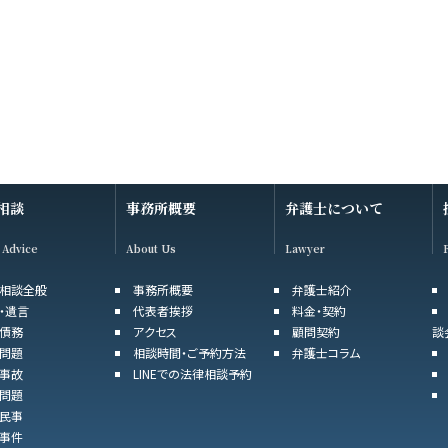
相談
事務所概要
弁護士について
 Advice
About Us
Lawyer
相談全般
事務所概要
弁護士紹介
・遺言
代表者挨拶
料金・契約
債務
アクセス
顧問契約
談
問題
相談時間・ご予約方法
弁護士コラム
事故
LINEでの法律相談予約
問題
民事
事件