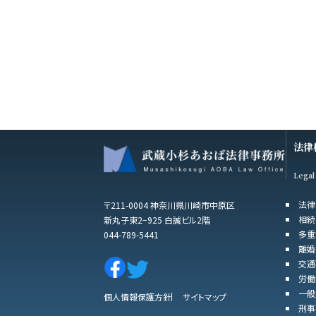
法律
Legal
法律
〒211-0004 神奈川県川崎市中原区
相続
新丸子東2−925 白誠ビル2階
多重
044-789-5441
離婚
交通
労働
一般
個人情報保護方針
サイトマップ
刑事